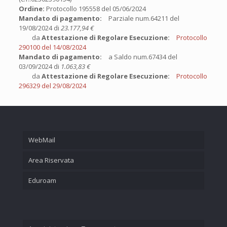
Ordine:
Protocollo 195558 del 05/06/2024
Mandato di pagamento:
Parziale num.64211 del
19/08/2024 di
23.177,94 €
da
Attestazione di Regolare Esecuzione:
Protocollo
290100 del 14/08/2024
Mandato di pagamento:
a Saldo num.67434 del
03/09/2024 di
1.063,83 €
da
Attestazione di Regolare Esecuzione:
Protocollo
296329 del 29/08/2024
WebMail
Area Riservata
Eduroam