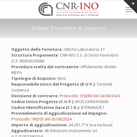
Scheda Procedura di Acquisto
Oggetto della fornitura:
Ottiche Laboratorio 37
Struttura Proponente:
CNR-INO S.S. di Sesto Fiorentino
(C.F. 80054330586)
Procedura scelta dal contraente:
Affidamento diretto
MEPA
Tipologia di Acquisto:
Beni
Responsabile Unico del Progetto (R.U.P.):
Toninelli
Costanza
Decisione di contrarre:
Protocollo 139280 del 24/04/2024
Codice Unico Progetto (C.U.P.):
B53C23003410006
Codice Identificativo Gara (C.I.G.):
B1DB4AA2E1
Provvedimento di Aggiudicazione ed Impegno:
Protocollo 190505 del 05/06/2024
Importo di aggiudicazione:
24.241,77 €
(iva esclusa)
Aggiudicatario:
db Electronic Instruments srl
(c.f.:02302390154)