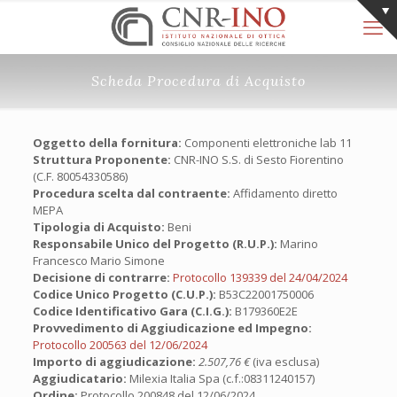
Scheda Procedura di Acquisto
Oggetto della fornitura:
Componenti elettroniche lab 11
Struttura Proponente:
CNR-INO S.S. di Sesto Fiorentino
(C.F. 80054330586)
Procedura scelta dal contraente:
Affidamento diretto
MEPA
Tipologia di Acquisto:
Beni
Responsabile Unico del Progetto (R.U.P.):
Marino
Francesco Mario Simone
Decisione di contrarre:
Protocollo 139339 del 24/04/2024
Codice Unico Progetto (C.U.P.):
B53C22001750006
Codice Identificativo Gara (C.I.G.):
B179360E2E
Provvedimento di Aggiudicazione ed Impegno:
Protocollo 200563 del 12/06/2024
Importo di aggiudicazione:
2.507,76 €
(iva esclusa)
Aggiudicatario:
Milexia Italia Spa (c.f.:08311240157)
Ordine:
Protocollo 200848 del 12/06/2024