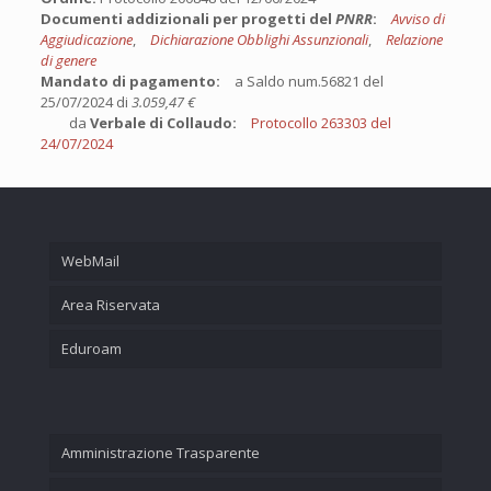
Documenti addizionali per progetti del
PNRR
:
Avviso di
Aggiudicazione
,
Dichiarazione Obblighi Assunzionali
,
Relazione
di genere
Mandato di pagamento:
a Saldo num.56821 del
25/07/2024 di
3.059,47 €
da
Verbale di Collaudo:
Protocollo 263303 del
24/07/2024
WebMail
Area Riservata
Eduroam
Amministrazione Trasparente