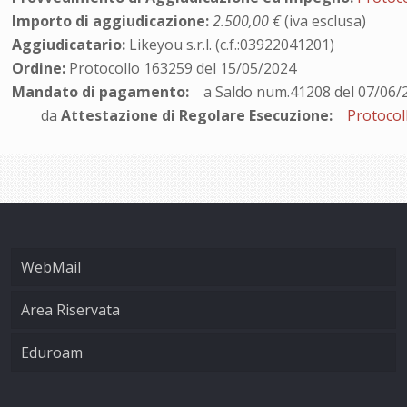
Importo di aggiudicazione:
2.500,00 €
(iva esclusa)
Aggiudicatario:
Likeyou s.r.l. (c.f.:03922041201)
Ordine:
Protocollo 163259 del 15/05/2024
Mandato di pagamento:
a Saldo num.41208 del 07/06/
da
Attestazione di Regolare Esecuzione:
Protocol
WebMail
Area Riservata
Eduroam