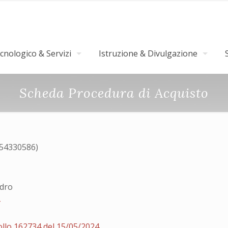
nologico & Servizi
Istruzione & Divulgazione
Scheda Procedura di Acquisto
054330586)
ndro
4
ollo 162734 del 15/05/2024