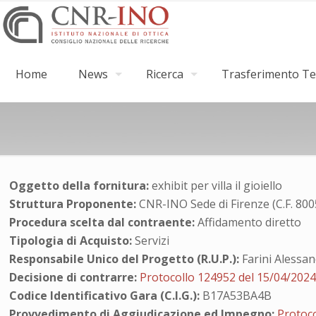
Home
News
Ricerca
Trasferimento Tec
Oggetto della fornitura:
exhibit per villa il gioiello
Struttura Proponente:
CNR-INO Sede di Firenze (C.F. 80
Procedura scelta dal contraente:
Affidamento diretto
Tipologia di Acquisto:
Servizi
Responsabile Unico del Progetto (R.U.P.):
Farini Alessa
Decisione di contrarre:
Protocollo 124952 del 15/04/202
Codice Identificativo Gara (C.I.G.):
B17A53BA4B
Provvedimento di Aggiudicazione ed Impegno:
Protoc