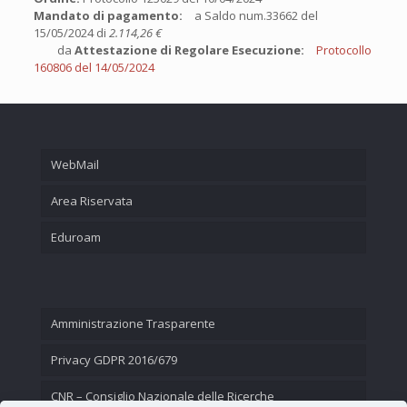
Mandato di pagamento:
a Saldo num.33662 del
15/05/2024 di
2.114,26 €
da
Attestazione di Regolare Esecuzione:
Protocollo
160806 del 14/05/2024
WebMail
Area Riservata
Eduroam
Amministrazione Trasparente
Privacy GDPR 2016/679
CNR – Consiglio Nazionale delle Ricerche