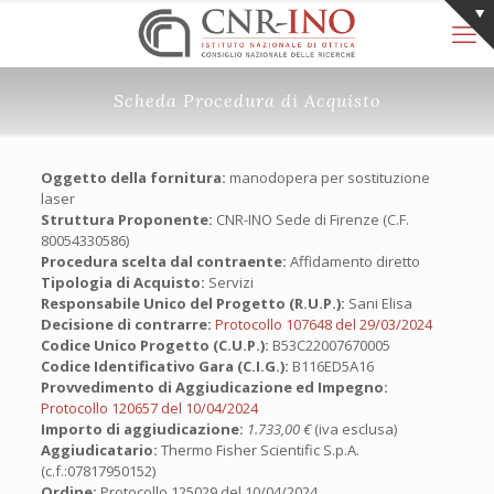
Scheda Procedura di Acquisto
Oggetto della fornitura:
manodopera per sostituzione
laser
Struttura Proponente:
CNR-INO Sede di Firenze (C.F.
80054330586)
Procedura scelta dal contraente:
Affidamento diretto
Tipologia di Acquisto:
Servizi
Responsabile Unico del Progetto (R.U.P.):
Sani Elisa
Decisione di contrarre:
Protocollo 107648 del 29/03/2024
Codice Unico Progetto (C.U.P.):
B53C22007670005
Codice Identificativo Gara (C.I.G.):
B116ED5A16
Provvedimento di Aggiudicazione ed Impegno:
Protocollo 120657 del 10/04/2024
Importo di aggiudicazione:
1.733,00 €
(iva esclusa)
Aggiudicatario:
Thermo Fisher Scientific S.p.A.
(c.f.:07817950152)
Ordine:
Protocollo 125029 del 10/04/2024