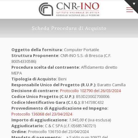
Scheda Procedura di Acquisto
Oggetto della fornitura:
Computer Portatile
Struttura Proponente:
CNR-INO S.S. di Brescia (C.F.
80054330586)
Procedura scelta dal contraente:
Affidamento diretto
MEPA
Tipologia di Acquisto:
Beni
Responsabile Unico del Progetto (R.U.P.):
Baratto Camilla
Decisione di contrarre:
Protocollo 102790 del 26/03/2024
Codice Unico Progetto (C.U.P.):
B53D23002700006
Codice Identificativo Gara (C.I.G.):
B14738C432
Provvedimento di Aggiudicazione ed Impegno:
Protocollo 136068 del 23/04/2024
Importo di aggiudicazione:
1.945,00 €
(iva esclusa)
Aggiudicatario:
C & C SPA (c.f.:05685740721)
Ordine:
Protocollo 136150 del 23/04/2024
Mandato di pagamento:
a Saldo num.30972 del