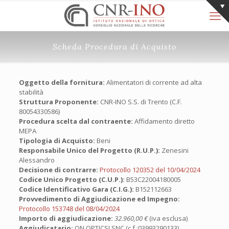
Scheda Procedura di Acquisto
Oggetto della fornitura:
Alimentatori di corrente ad alta
stabilità
Struttura Proponente:
CNR-INO S.S. di Trento (C.F.
80054330586)
Procedura scelta dal contraente:
Affidamento diretto
MEPA
Tipologia di Acquisto:
Beni
Responsabile Unico del Progetto (R.U.P.):
Zenesini
Alessandro
Decisione di contrarre:
Protocollo 120352 del 10/04/2024
Codice Unico Progetto (C.U.P.):
B53C22004180005
Codice Identificativo Gara (C.I.G.):
B152112663
Provvedimento di Aggiudicazione ed Impegno:
Protocollo 153748 del 08/04/2024
Importo di aggiudicazione:
32.960,00 €
(iva esclusa)
Aggiudicatario:
ON OPTICS! SNC (c.f.:03993290133)