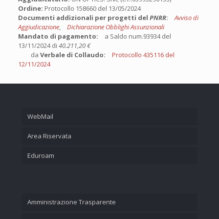
Ordine:
Protocollo 158660 del 13/05/2024
Documenti addizionali per progetti del
PNRR
:
Avviso di
Aggiudicazione
,
Dichiarazione Obblighi Assunzionali
Mandato di pagamento:
a Saldo num.93934 del
13/11/2024 di
40.211,20 €
da
Verbale di Collaudo:
Protocollo 435116 del
12/11/2024
WebMail
Area Riservata
Eduroam
Amministrazione Trasparente