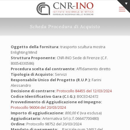
Scheda Procedura di Acquisto
Oggetto della fornitura:
trasporto scultura mostra
Enlighting Mind
Struttura Proponente:
CNR-INO Sede di Firenze (C.F.
80054330586)
Procedura scelta dal contraente:
Affidamento diretto
Tipologia di Acquisto:
Servizi
Responsabile Unico del Progetto (R.U.P.):
Farini
Alessandro
Decisione di contrarre:
Protocollo 84455 del 12/03/2024
Codice Identificativo Gara (C.I.G.):
B0CED42472
Provvedimento di Aggiudicazione ed Impegno:
Protocollo 96004 del 20/03/2024
Importo di aggiudicazione:
800,00 €
(iva esclusa)
Aggiudicatario:
Arternativa Srl (c.f.:06647700480)
Ordine:
Protocollo 98752 del 20/03/2024
Mandato di pagamento:
Parziale num.24652 del