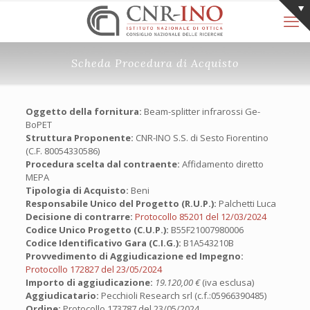
Scheda Procedura di Acquisto
Oggetto della fornitura:
Beam-splitter infrarossi Ge-
BoPET
Struttura Proponente:
CNR-INO S.S. di Sesto Fiorentino
(C.F. 80054330586)
Procedura scelta dal contraente:
Affidamento diretto
MEPA
Tipologia di Acquisto:
Beni
Responsabile Unico del Progetto (R.U.P.):
Palchetti Luca
Decisione di contrarre:
Protocollo 85201 del 12/03/2024
Codice Unico Progetto (C.U.P.):
B55F21007980006
Codice Identificativo Gara (C.I.G.):
B1A543210B
Provvedimento di Aggiudicazione ed Impegno:
Protocollo 172827 del 23/05/2024
Importo di aggiudicazione:
19.120,00 €
(iva esclusa)
Aggiudicatario:
Pecchioli Research srl (c.f.:05966390485)
Ordine:
Protocollo 173787 del 23/05/2024