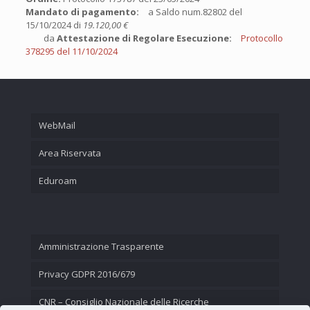
Mandato di pagamento:
a Saldo num.82802 del
15/10/2024 di
19.120,00 €
da
Attestazione di Regolare Esecuzione:
Protocollo
378295 del 11/10/2024
WebMail
Area Riservata
Eduroam
Amministrazione Trasparente
Privacy GDPR 2016/679
CNR – Consiglio Nazionale delle Ricerche