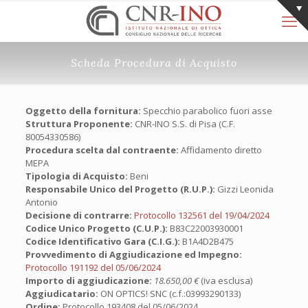
Scheda Procedura di Acquisto
Oggetto della fornitura:
Specchio parabolico fuori asse
Struttura Proponente:
CNR-INO S.S. di Pisa (C.F.
80054330586)
Procedura scelta dal contraente:
Affidamento diretto
MEPA
Tipologia di Acquisto:
Beni
Responsabile Unico del Progetto (R.U.P.):
Gizzi Leonida
Antonio
Decisione di contrarre:
Protocollo 132561 del 19/04/2024
Codice Unico Progetto (C.U.P.):
B83C22003930001
Codice Identificativo Gara (C.I.G.):
B1A4D2B475
Provvedimento di Aggiudicazione ed Impegno:
Protocollo 191192 del 05/06/2024
Importo di aggiudicazione:
18.650,00 €
(iva esclusa)
Aggiudicatario:
ON OPTICS! SNC (c.f.:03993290133)
Ordine:
Protocollo 193408 del 05/06/2024