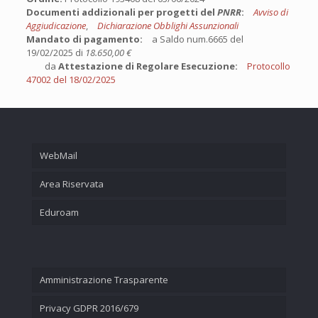
Documenti addizionali per progetti del
PNRR
:
Avviso di
Aggiudicazione
,
Dichiarazione Obblighi Assunzionali
Mandato di pagamento:
a Saldo num.6665 del
19/02/2025 di
18.650,00 €
da
Attestazione di Regolare Esecuzione:
Protocollo
47002 del 18/02/2025
WebMail
Area Riservata
Eduroam
Amministrazione Trasparente
Privacy GDPR 2016/679