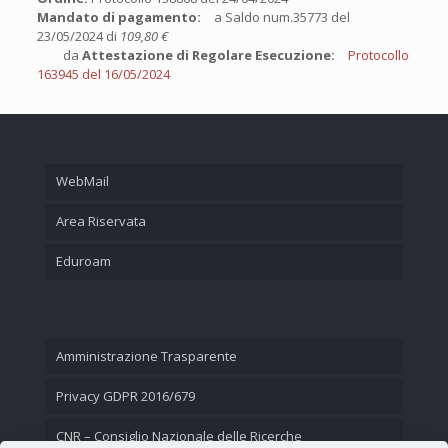
Mandato di pagamento:
a Saldo num.35773 del
23/05/2024 di
109,80 €
da
Attestazione di Regolare Esecuzione:
Protocollo
163945 del 16/05/2024
WebMail
Area Riservata
Eduroam
Amministrazione Trasparente
Privacy GDPR 2016/679
CNR – Consiglio Nazionale delle Ricerche