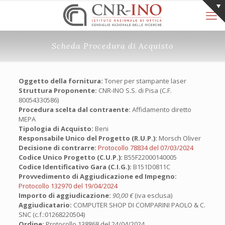
Scheda Procedura di Acquisto
Oggetto della fornitura:
Toner per stampante laser
Struttura Proponente:
CNR-INO S.S. di Pisa (C.F.
80054330586)
Procedura scelta dal contraente:
Affidamento diretto
MEPA
Tipologia di Acquisto:
Beni
Responsabile Unico del Progetto (R.U.P.):
Morsch Oliver
Decisione di contrarre:
Protocollo 78834 del 07/03/2024
Codice Unico Progetto (C.U.P.):
B55F22000140005
Codice Identificativo Gara (C.I.G.):
B151D0811C
Provvedimento di Aggiudicazione ed Impegno:
Protocollo 132970 del 19/04/2024
Importo di aggiudicazione:
90,00 €
(iva esclusa)
Aggiudicatario:
COMPUTER SHOP DI COMPARINI PAOLO & C.
SNC (c.f.:01268220504)
Ordine:
Protocollo 138868 del 24/04/2024