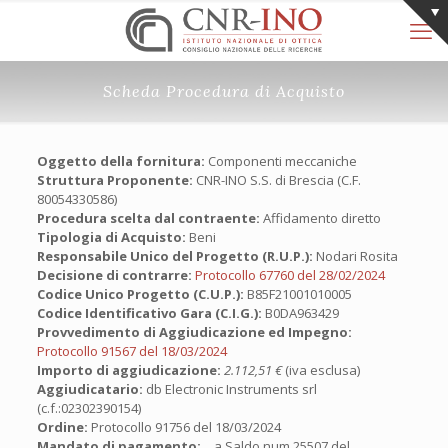
Scheda Procedura di Acquisto
Oggetto della fornitura:
Componenti meccaniche
Struttura Proponente:
CNR-INO S.S. di Brescia (C.F.
80054330586)
Procedura scelta dal contraente:
Affidamento diretto
Tipologia di Acquisto:
Beni
Responsabile Unico del Progetto (R.U.P.):
Nodari Rosita
Decisione di contrarre:
Protocollo 67760 del 28/02/2024
Codice Unico Progetto (C.U.P.):
B85F21001010005
Codice Identificativo Gara (C.I.G.):
B0DA963429
Provvedimento di Aggiudicazione ed Impegno:
Protocollo 91567 del 18/03/2024
Importo di aggiudicazione:
2.112,51 €
(iva esclusa)
Aggiudicatario:
db Electronic Instruments srl
(c.f.:02302390154)
Ordine:
Protocollo 91756 del 18/03/2024
Mandato di pagamento:
a Saldo num.25507 del