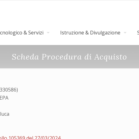
nologico & Servizi
Istruzione & Divulgazione
Scheda Procedura di Acquisto
4330586)
MEPA
luca
ollo 105369 del 27/03/2024