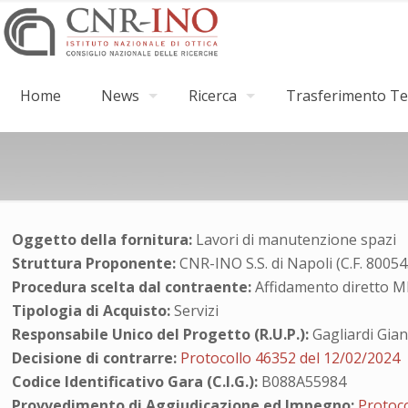
Home
News
Ricerca
Trasferimento Tec
Oggetto della fornitura:
Lavori di manutenzione spazi
Struttura Proponente:
CNR-INO S.S. di Napoli (C.F. 8005
Procedura scelta dal contraente:
Affidamento diretto 
Tipologia di Acquisto:
Servizi
Responsabile Unico del Progetto (R.U.P.):
Gagliardi Gian
Decisione di contrarre:
Protocollo 46352 del 12/02/2024
Codice Identificativo Gara (C.I.G.):
B088A55984
Provvedimento di Aggiudicazione ed Impegno:
Protoc