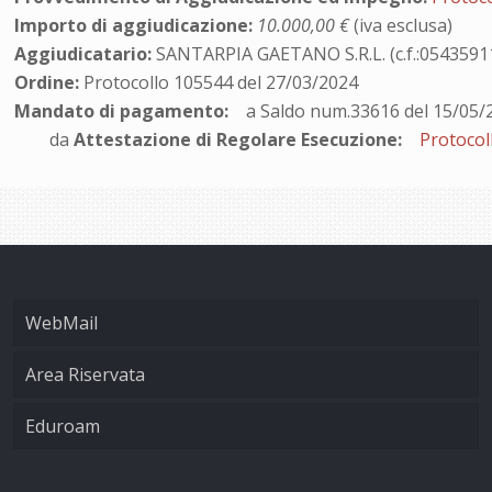
Importo di aggiudicazione:
10.000,00 €
(iva esclusa)
Aggiudicatario:
SANTARPIA GAETANO S.R.L. (c.f.:0543591
Ordine:
Protocollo 105544 del 27/03/2024
Mandato di pagamento:
a Saldo num.33616 del 15/05/
da
Attestazione di Regolare Esecuzione:
Protocol
WebMail
Area Riservata
Eduroam