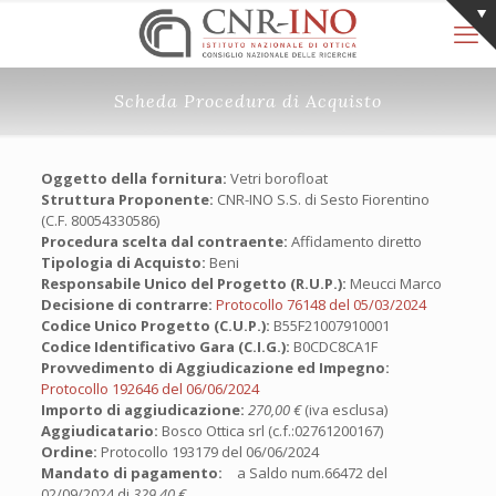
Scheda Procedura di Acquisto
Oggetto della fornitura:
Vetri borofloat
Struttura Proponente:
CNR-INO S.S. di Sesto Fiorentino
(C.F. 80054330586)
Procedura scelta dal contraente:
Affidamento diretto
Tipologia di Acquisto:
Beni
Responsabile Unico del Progetto (R.U.P.):
Meucci Marco
Decisione di contrarre:
Protocollo 76148 del 05/03/2024
Codice Unico Progetto (C.U.P.):
B55F21007910001
Codice Identificativo Gara (C.I.G.):
B0CDC8CA1F
Provvedimento di Aggiudicazione ed Impegno:
Protocollo 192646 del 06/06/2024
Importo di aggiudicazione:
270,00 €
(iva esclusa)
Aggiudicatario:
Bosco Ottica srl (c.f.:02761200167)
Ordine:
Protocollo 193179 del 06/06/2024
Mandato di pagamento:
a Saldo num.66472 del
02/09/2024 di
329,40 €