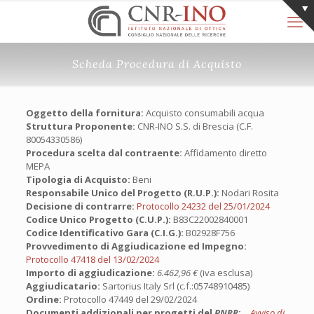
Scheda Procedura di Acquisto
Oggetto della fornitura:
Acquisto consumabili acqua
Struttura Proponente:
CNR-INO S.S. di Brescia (C.F.
80054330586)
Procedura scelta dal contraente:
Affidamento diretto
MEPA
Tipologia di Acquisto:
Beni
Responsabile Unico del Progetto (R.U.P.):
Nodari Rosita
Decisione di contrarre:
Protocollo 24232 del 25/01/2024
Codice Unico Progetto (C.U.P.):
B83C22002840001
Codice Identificativo Gara (C.I.G.):
B02928F756
Provvedimento di Aggiudicazione ed Impegno:
Protocollo 47418 del 13/02/2024
Importo di aggiudicazione:
6.462,96 €
(iva esclusa)
Aggiudicatario:
Sartorius Italy Srl (c.f.:05748910485)
Ordine:
Protocollo 47449 del 29/02/2024
Documenti addizionali per progetti del
PNRR
:
Avviso di