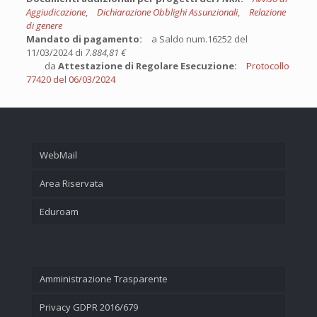
Aggiudicazione
,
Dichiarazione Obblighi Assunzionali
,
Relazione
di genere
Mandato di pagamento:
a Saldo num.16252 del
11/03/2024 di
7.884,81 €
da
Attestazione di Regolare Esecuzione:
Protocollo
77420 del 06/03/2024
WebMail
Area Riservata
Eduroam
Amministrazione Trasparente
Privacy GDPR 2016/679