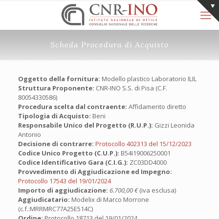
Scheda Procedura di Acquisto
Oggetto della fornitura:
Modello plastico Laboratorio ILIL
Struttura Proponente:
CNR-INO S.S. di Pisa (C.F.
80054330586)
Procedura scelta dal contraente:
Affidamento diretto
Tipologia di Acquisto:
Beni
Responsabile Unico del Progetto (R.U.P.):
Gizzi Leonida
Antonio
Decisione di contrarre:
Protocollo 402313 del 15/12/2023
Codice Unico Progetto (C.U.P.):
B54I19006250001
Codice Identificativo Gara (C.I.G.):
ZC03DD4000
Provvedimento di Aggiudicazione ed Impegno:
Protocollo 17543 del 19/01/2024
Importo di aggiudicazione:
6.700,00 €
(iva esclusa)
Aggiudicatario:
Modelix di Marco Morrone
(c.f.:MRRMRC77A25E514C)
Ordine:
Protocollo 18713 del 19/01/2024