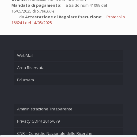
Mandato di pagamento:
a Saldo num.41099 del
16/05/2025 di
6.700,00 €
da
Attestazione di Regolare Esecuzione:
Protocollo
166241 del 14/05/2025
WebMail
Area Riservata
Eduroam
Amministrazione Trasparente
Privacy GDPR 2016/679
CNR – Consiglio Nazionale delle Ricerche