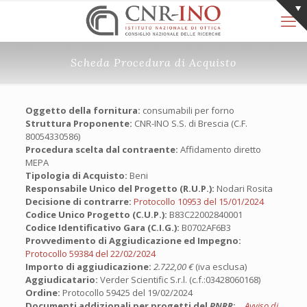
Scheda Procedura di Acquisto
Oggetto della fornitura:
consumabili per forno
Struttura Proponente:
CNR-INO S.S. di Brescia (C.F.
80054330586)
Procedura scelta dal contraente:
Affidamento diretto
MEPA
Tipologia di Acquisto:
Beni
Responsabile Unico del Progetto (R.U.P.):
Nodari Rosita
Decisione di contrarre:
Protocollo 10953 del 15/01/2024
Codice Unico Progetto (C.U.P.):
B83C22002840001
Codice Identificativo Gara (C.I.G.):
B0702AF6B3
Provvedimento di Aggiudicazione ed Impegno:
Protocollo 59384 del 22/02/2024
Importo di aggiudicazione:
2.722,00 €
(iva esclusa)
Aggiudicatario:
Verder Scientific S.r.l. (c.f.:03428060168)
Ordine:
Protocollo 59425 del 19/02/2024
Documenti addizionali per progetti del
PNRR
:
Avviso di