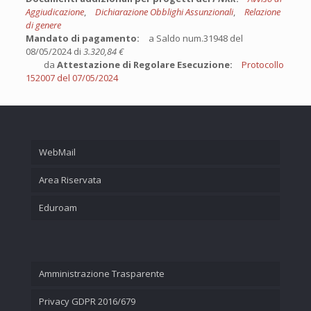
Aggiudicazione
,
Dichiarazione Obblighi Assunzionali
,
Relazione
di genere
Mandato di pagamento:
a Saldo num.31948 del
08/05/2024 di
3.320,84 €
da
Attestazione di Regolare Esecuzione:
Protocollo
152007 del 07/05/2024
WebMail
Area Riservata
Eduroam
Amministrazione Trasparente
Privacy GDPR 2016/679