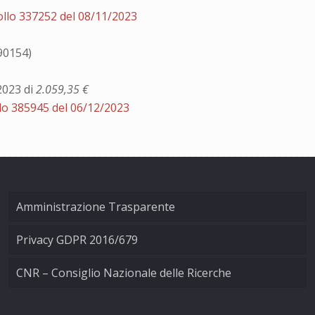
ollo 337252 del 08/11/2023
390154)
2023 di
2.059,35 €
lo 385945 del 06/12/2023
Amministrazione Trasparente
Privacy GDPR 2016/679
CNR – Consiglio Nazionale delle Ricerche