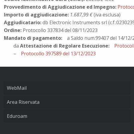
Provvedimento di Aggiudicazione ed Impegno:
Protoc
Importo di aggiudicazione:
1.687,99 €
(iva esclusa)
Aggiudicatario:
db Electronic Instruments srl (c.f.:02302
Ordine:
Protocollo 337834 del 08/11/2023
Mandato di pagamento:
a Saldo num.99407 del 14/12/
da
Attestazione di Regolare Esecuzione:
Protocol
–
Protocollo 397589 del 13/12/2023
WebMail
Area Riservata
Eduroam