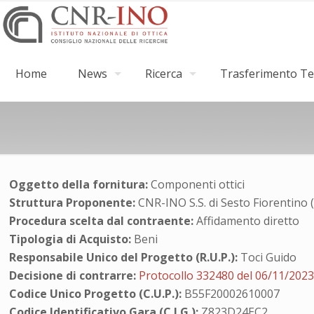
Home
News
Ricerca
Trasferimento Tec
Oggetto della fornitura:
Componenti ottici
Struttura Proponente:
CNR-INO S.S. di Sesto Fiorentino 
Procedura scelta dal contraente:
Affidamento diretto
Tipologia di Acquisto:
Beni
Responsabile Unico del Progetto (R.U.P.):
Toci Guido
Decisione di contrarre:
Protocollo 332480 del 06/11/202
Codice Unico Progetto (C.U.P.):
B55F20002610007
Codice Identificativo Gara (C.I.G.):
Z823D24EC2