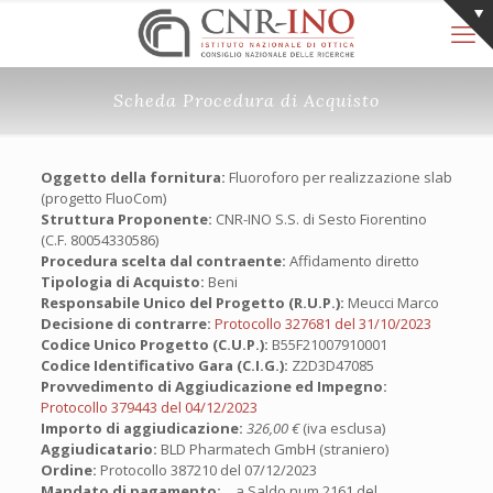
Scheda Procedura di Acquisto
Oggetto della fornitura:
Fluoroforo per realizzazione slab
(progetto FluoCom)
Struttura Proponente:
CNR-INO S.S. di Sesto Fiorentino
(C.F. 80054330586)
Procedura scelta dal contraente:
Affidamento diretto
Tipologia di Acquisto:
Beni
Responsabile Unico del Progetto (R.U.P.):
Meucci Marco
Decisione di contrarre:
Protocollo 327681 del 31/10/2023
Codice Unico Progetto (C.U.P.):
B55F21007910001
Codice Identificativo Gara (C.I.G.):
Z2D3D47085
Provvedimento di Aggiudicazione ed Impegno:
Protocollo 379443 del 04/12/2023
Importo di aggiudicazione:
326,00 €
(iva esclusa)
Aggiudicatario:
BLD Pharmatech GmbH (straniero)
Ordine:
Protocollo 387210 del 07/12/2023
Mandato di pagamento:
a Saldo num.2161 del