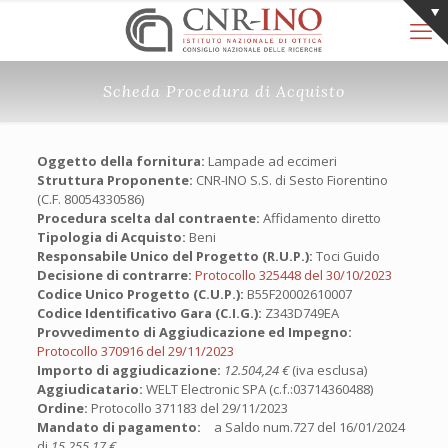
Scheda Procedura di Acquisto
Oggetto della fornitura:
Lampade ad eccimeri
Struttura Proponente:
CNR-INO S.S. di Sesto Fiorentino
(C.F. 80054330586)
Procedura scelta dal contraente:
Affidamento diretto
Tipologia di Acquisto:
Beni
Responsabile Unico del Progetto (R.U.P.):
Toci Guido
Decisione di contrarre:
Protocollo 325448 del 30/10/2023
Codice Unico Progetto (C.U.P.):
B55F20002610007
Codice Identificativo Gara (C.I.G.):
Z343D749EA
Provvedimento di Aggiudicazione ed Impegno:
Protocollo 370916 del 29/11/2023
Importo di aggiudicazione:
12.504,24 €
(iva esclusa)
Aggiudicatario:
WELT Electronic SPA (c.f.:03714360488)
Ordine:
Protocollo 371183 del 29/11/2023
Mandato di pagamento:
a Saldo num.727 del 16/01/2024
di
15.255,17 €