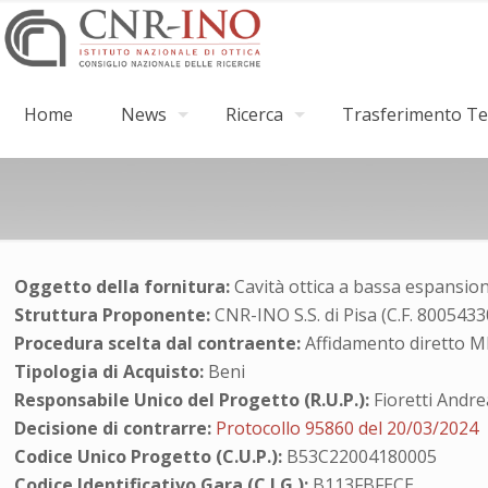
Home
News
Ricerca
Trasferimento Tec
Oggetto della fornitura:
Cavità ottica a bassa espansio
Struttura Proponente:
CNR-INO S.S. di Pisa (C.F. 800543
Procedura scelta dal contraente:
Affidamento diretto 
Tipologia di Acquisto:
Beni
Responsabile Unico del Progetto (R.U.P.):
Fioretti Andre
Decisione di contrarre:
Protocollo 95860 del 20/03/2024
Codice Unico Progetto (C.U.P.):
B53C22004180005
Codice Identificativo Gara (C.I.G.):
B113FBFECE