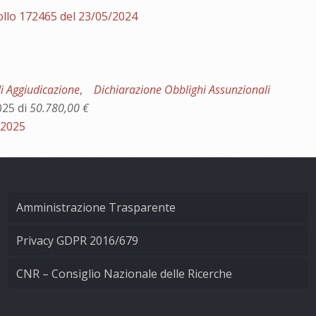
ollo 172465 del 23/05/2024
di Aggiudicazione
,
Dichiarazione Obblighi Assunzionali
025 di
50.780,00 €
/2025
Amministrazione Trasparente
Privacy GDPR 2016/679
CNR – Consiglio Nazionale delle Ricerche