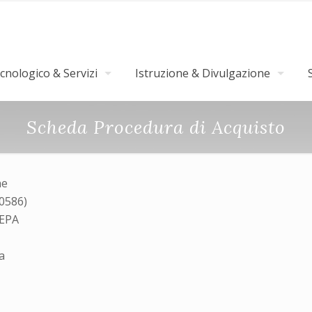
nologico & Servizi
Istruzione & Divulgazione
Scheda Procedura di Acquisto
ne
30586)
MEPA
a