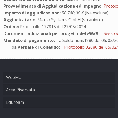
Provvedimento di Aggiudicazione ed Impegno:
Protoc
Importo di aggiudicazione:
50.780,00 €
(iva esclusa)
Aggiudicatario:
Menlo Systems GmbH (straniero)
Ordine:
Protocollo 177815 del 27/05/2024
Documenti addizionali per progetti del
PNRR
:
Avviso 
Mandato di pagamento:
a Saldo num.1880 del 05/02/2
da
Verbale di Collaudo:
Protocollo 32080 del 05/02
WebMail
Area Riservata
Eduroam