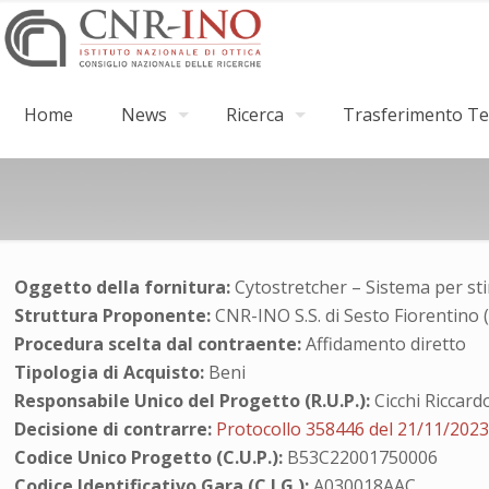
Home
News
Ricerca
Trasferimento Tec
Oggetto della fornitura:
Cytostretcher – Sistema per stim
Struttura Proponente:
CNR-INO S.S. di Sesto Fiorentino 
Procedura scelta dal contraente:
Affidamento diretto
Tipologia di Acquisto:
Beni
Responsabile Unico del Progetto (R.U.P.):
Cicchi Riccard
Decisione di contrarre:
Protocollo 358446 del 21/11/202
Codice Unico Progetto (C.U.P.):
B53C22001750006
Codice Identificativo Gara (C.I.G.):
A030018AAC