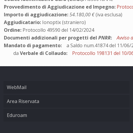
Provvedimento di Aggiudicazione ed Impegno:
Protoco
Importo di aggiudicazione:
54.180,00 €
(iva esclusa)
Aggiudicatario:
Ionoptix (straniero)
Ordine:
Protocollo 49590 del 14/02/2024
Documenti addizionali per progetti del
PNRR
:
Avviso 
Mandato di pagamento:
a Saldo num.41874 del 11/06/
da
Verbale di Collaudo:
Protocollo 198131 del 10/0
WebMail
Area Riservata
Eduroam