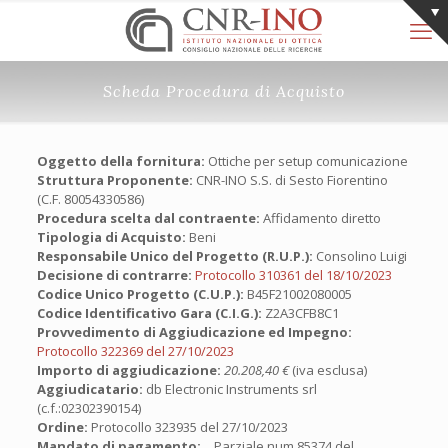
Scheda Procedura di Acquisto
Oggetto della fornitura:
Ottiche per setup comunicazione
Struttura Proponente:
CNR-INO S.S. di Sesto Fiorentino
(C.F. 80054330586)
Procedura scelta dal contraente:
Affidamento diretto
Tipologia di Acquisto:
Beni
Responsabile Unico del Progetto (R.U.P.):
Consolino Luigi
Decisione di contrarre:
Protocollo 310361 del 18/10/2023
Codice Unico Progetto (C.U.P.):
B45F21002080005
Codice Identificativo Gara (C.I.G.):
Z2A3CFB8C1
Provvedimento di Aggiudicazione ed Impegno:
Protocollo 322369 del 27/10/2023
Importo di aggiudicazione:
20.208,40 €
(iva esclusa)
Aggiudicatario:
db Electronic Instruments srl
(c.f.:02302390154)
Ordine:
Protocollo 323935 del 27/10/2023
Mandato di pagamento:
Parziale num.85374 del