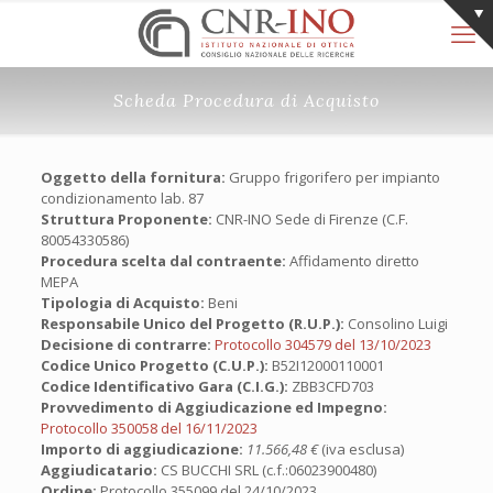
Scheda Procedura di Acquisto
Oggetto della fornitura:
Gruppo frigorifero per impianto
condizionamento lab. 87
Struttura Proponente:
CNR-INO Sede di Firenze (C.F.
80054330586)
Procedura scelta dal contraente:
Affidamento diretto
MEPA
Tipologia di Acquisto:
Beni
Responsabile Unico del Progetto (R.U.P.):
Consolino Luigi
Decisione di contrarre:
Protocollo 304579 del 13/10/2023
Codice Unico Progetto (C.U.P.):
B52I12000110001
Codice Identificativo Gara (C.I.G.):
ZBB3CFD703
Provvedimento di Aggiudicazione ed Impegno:
Protocollo 350058 del 16/11/2023
Importo di aggiudicazione:
11.566,48 €
(iva esclusa)
Aggiudicatario:
CS BUCCHI SRL (c.f.:06023900480)
Ordine:
Protocollo 355099 del 24/10/2023