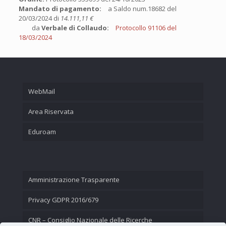
Mandato di pagamento:
a Saldo num.18682 del
20/03/2024 di
14.111,11 €
da
Verbale di Collaudo:
Protocollo 91106 del
18/03/2024
WebMail
Area Riservata
Eduroam
Amministrazione Trasparente
Privacy GDPR 2016/679
CNR – Consiglio Nazionale delle Ricerche