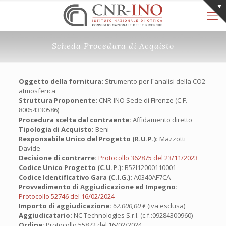
Scheda Procedura di Acquisto
Oggetto della fornitura:
Strumento per l´analisi della CO2
atmosferica
Struttura Proponente:
CNR-INO Sede di Firenze (C.F.
80054330586)
Procedura scelta dal contraente:
Affidamento diretto
Tipologia di Acquisto:
Beni
Responsabile Unico del Progetto (R.U.P.):
Mazzotti
Davide
Decisione di contrarre:
Protocollo 362875 del 23/11/2023
Codice Unico Progetto (C.U.P.):
B52I12000110001
Codice Identificativo Gara (C.I.G.):
A0340AF7CA
Provvedimento di Aggiudicazione ed Impegno:
Protocollo 52746 del 16/02/2024
Importo di aggiudicazione:
62.000,00 €
(iva esclusa)
Aggiudicatario:
NC Technologies S.r.l. (c.f.:09284300960)
Ordine:
Protocollo 55872 del 16/02/2024