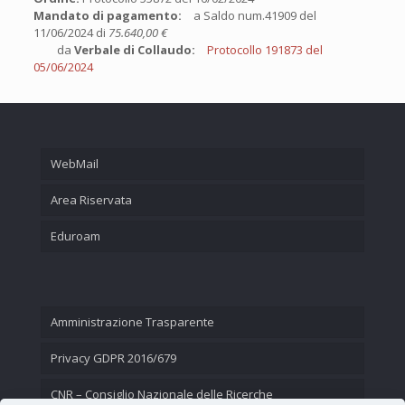
Mandato di pagamento:
a Saldo num.41909 del
11/06/2024 di
75.640,00 €
da
Verbale di Collaudo:
Protocollo 191873 del
05/06/2024
WebMail
Area Riservata
Eduroam
Amministrazione Trasparente
Privacy GDPR 2016/679
CNR – Consiglio Nazionale delle Ricerche