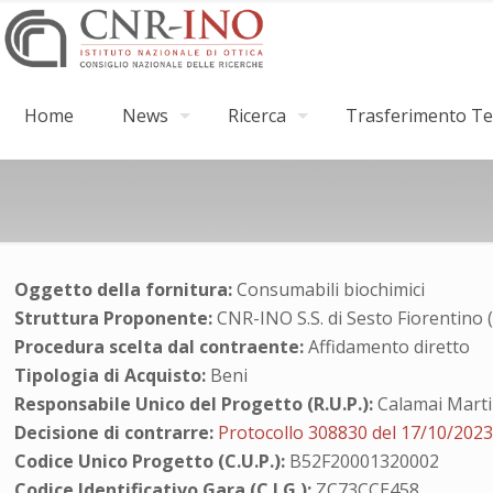
Home
News
Ricerca
Trasferimento Tec
Oggetto della fornitura:
Consumabili biochimici
Struttura Proponente:
CNR-INO S.S. di Sesto Fiorentino 
Procedura scelta dal contraente:
Affidamento diretto
Tipologia di Acquisto:
Beni
Responsabile Unico del Progetto (R.U.P.):
Calamai Mart
Decisione di contrarre:
Protocollo 308830 del 17/10/202
Codice Unico Progetto (C.U.P.):
B52F20001320002
Codice Identificativo Gara (C.I.G.):
ZC73CCE458