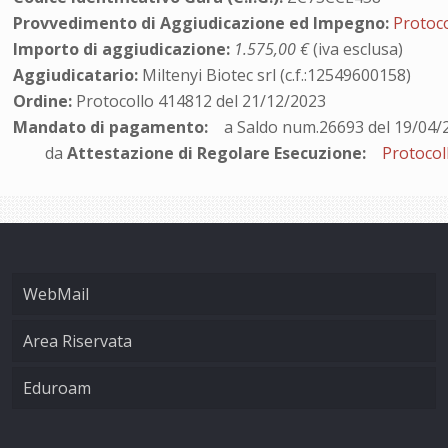
Provvedimento di Aggiudicazione ed Impegno:
Protoc
Importo di aggiudicazione:
1.575,00 €
(iva esclusa)
Aggiudicatario:
Miltenyi Biotec srl (c.f.:12549600158)
Ordine:
Protocollo 414812 del 21/12/2023
Mandato di pagamento:
a Saldo num.26693 del 19/04/
da
Attestazione di Regolare Esecuzione:
Protocol
WebMail
Area Riservata
Eduroam