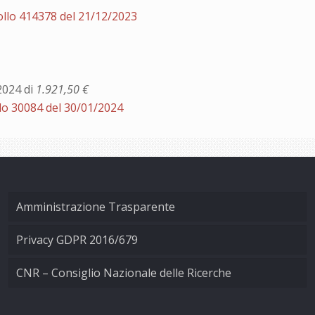
ollo 414378 del 21/12/2023
2024 di
1.921,50 €
lo 30084 del 30/01/2024
Amministrazione Trasparente
Privacy GDPR 2016/679
CNR – Consiglio Nazionale delle Ricerche