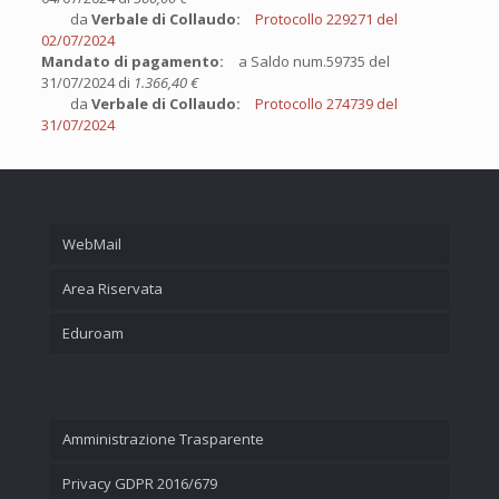
da
Verbale di Collaudo:
Protocollo 229271 del
02/07/2024
Mandato di pagamento:
a Saldo num.59735 del
31/07/2024 di
1.366,40 €
da
Verbale di Collaudo:
Protocollo 274739 del
31/07/2024
WebMail
Area Riservata
Eduroam
Amministrazione Trasparente
Privacy GDPR 2016/679