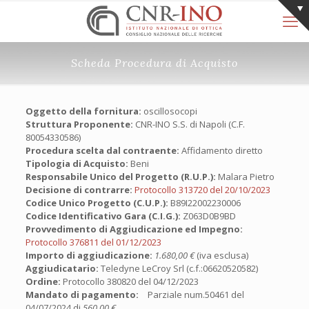
Scheda Procedura di Acquisto
Oggetto della fornitura:
oscillosocopi
Struttura Proponente:
CNR-INO S.S. di Napoli (C.F.
80054330586)
Procedura scelta dal contraente:
Affidamento diretto
Tipologia di Acquisto:
Beni
Responsabile Unico del Progetto (R.U.P.):
Malara Pietro
Decisione di contrarre:
Protocollo 313720 del 20/10/2023
Codice Unico Progetto (C.U.P.):
B89I22002230006
Codice Identificativo Gara (C.I.G.):
Z063D0B9BD
Provvedimento di Aggiudicazione ed Impegno:
Protocollo 376811 del 01/12/2023
Importo di aggiudicazione:
1.680,00 €
(iva esclusa)
Aggiudicatario:
Teledyne LeCroy Srl (c.f.:06620520582)
Ordine:
Protocollo 380820 del 04/12/2023
Mandato di pagamento:
Parziale num.50461 del
04/07/2024 di
560,00 €