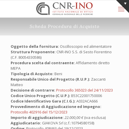
Scheda Procedura di Acquisto
Oggetto della fornitura:
Oscilloscopio ed alimentatore
Struttura Proponente:
CNR-INO S.S. di Sesto Fiorentino
(C.F. 80054330586)
Procedura scelta dal contraente:
Affidamento diretto
MEPA
Tipologia di Acquisto:
Beni
Responsabile Unico del Progetto (R.U.P.):
Zaccanti
Matteo
Decisione di contrarre:
Protocollo 365023 del 24/11/2023
Codice Unico Progetto (C.U.P.):
B53C22001750006
Codice Identificativo Gara (C.I.G.):
A032ACA666
Provvedimento di Aggiudicazione ed Impegno:
Protocollo 402916 del 15/12/2023
Importo di aggiudicazione:
22.000,00 €
(iva esclusa)
Aggiudicatario:
GIAKOVA Srl (c.f.:10794580158)
Ordine:
Protocollo 408463 del 19/12/2023