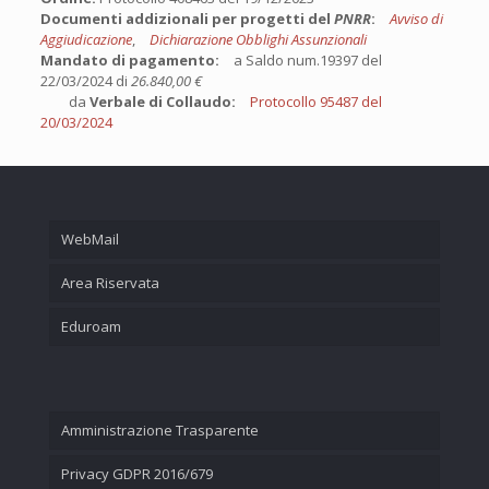
Documenti addizionali per progetti del
PNRR
:
Avviso di
Aggiudicazione
,
Dichiarazione Obblighi Assunzionali
Mandato di pagamento:
a Saldo num.19397 del
22/03/2024 di
26.840,00 €
da
Verbale di Collaudo:
Protocollo 95487 del
20/03/2024
WebMail
Area Riservata
Eduroam
Amministrazione Trasparente
Privacy GDPR 2016/679