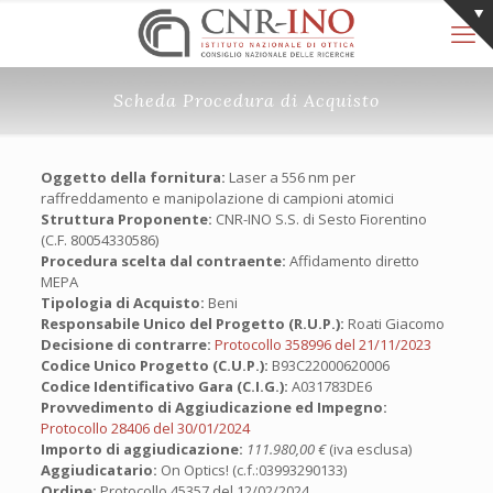
Scheda Procedura di Acquisto
Oggetto della fornitura:
Laser a 556 nm per
raffreddamento e manipolazione di campioni atomici
Struttura Proponente:
CNR-INO S.S. di Sesto Fiorentino
(C.F. 80054330586)
Procedura scelta dal contraente:
Affidamento diretto
MEPA
Tipologia di Acquisto:
Beni
Responsabile Unico del Progetto (R.U.P.):
Roati Giacomo
Decisione di contrarre:
Protocollo 358996 del 21/11/2023
Codice Unico Progetto (C.U.P.):
B93C22000620006
Codice Identificativo Gara (C.I.G.):
A031783DE6
Provvedimento di Aggiudicazione ed Impegno:
Protocollo 28406 del 30/01/2024
Importo di aggiudicazione:
111.980,00 €
(iva esclusa)
Aggiudicatario:
On Optics! (c.f.:03993290133)
Ordine:
Protocollo 45357 del 12/02/2024