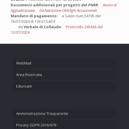
Documenti addizionali per progetti del
PNRR
:
Avviso di
Aggiudicazione
,
Dichiarazione Obblighi Assunzionali
Mandato di pagamento:
a Saldo num.54195 del
16/07/2024 di
136.615,60 €
da
Verbale di Collaudo:
Protocollo 245436 del
12/07/2024
WebMail
Area Riservata
Eduroam
Amministrazione Trasparente
Privacy GDPR 2016/679