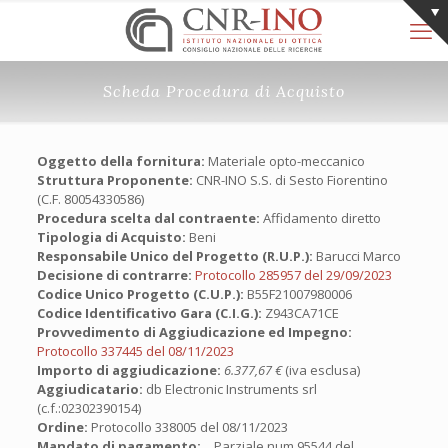
Scheda Procedura di Acquisto
Oggetto della fornitura:
Materiale opto-meccanico
Struttura Proponente:
CNR-INO S.S. di Sesto Fiorentino
(C.F. 80054330586)
Procedura scelta dal contraente:
Affidamento diretto
Tipologia di Acquisto:
Beni
Responsabile Unico del Progetto (R.U.P.):
Barucci Marco
Decisione di contrarre:
Protocollo 285957 del 29/09/2023
Codice Unico Progetto (C.U.P.):
B55F21007980006
Codice Identificativo Gara (C.I.G.):
Z943CA71CE
Provvedimento di Aggiudicazione ed Impegno:
Protocollo 337445 del 08/11/2023
Importo di aggiudicazione:
6.377,67 €
(iva esclusa)
Aggiudicatario:
db Electronic Instruments srl
(c.f.:02302390154)
Ordine:
Protocollo 338005 del 08/11/2023
Mandato di pagamento:
Parziale num.95544 del