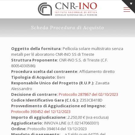
Scheda Procedura di Acquisto
Oggetto della fornitura:
Pellicola solare multistrato senza
metalli per lil aboratorio CNR-INO SS di Trieste
Struttura Proponente:
CNR-INO S.S. di Trieste (C.F.
80054330586)
Procedura scelta dal contraente:
Affidamento diretto
Tipologia di Acquisto:
Beni
Responsabile Unico del Progetto (R.U.P.):
Zavatta
Alessandro
Decisione di contrarre:
Protocollo 287867 del 02/10/2023
Codice Identificativo Gara (C.I.G.):
Z353CB418D
Provvedimento di Aggiudicazione ed Impegno:
Protocollo 393452 del 12/12/2023
Importo di aggiudicazione:
2.250,00 €
(iva esclusa)
Aggiudicatario:
INNOVA LINE (c.f.:02147060301)
Ordine:
Protocollo 394614 del 13/12/2023
Mandato di pagamento:
a Saldo num.64725 del