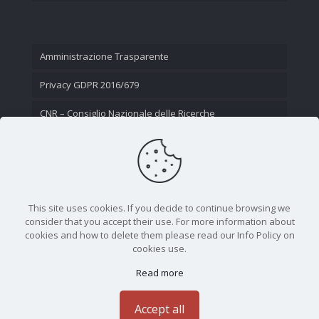
Amministrazione Trasparente
Privacy GDPR 2016/679
CNR – Consiglio Nazionale delle Ricerche
Contatti
This site uses cookies. If you decide to continue browsing we
consider that you accept their use. For more information about
cookies and how to delete them please read our Info Policy on
cookies use.
Read more
CNR - Istituto Nazionale di Ottica - Largo Fermi 6, 50125
Firenze | Tel. 05523081 - P.IVA 02118311006
Accept all