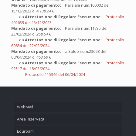
Mandato di pagamento:
Parziale num.100002 del
15/12/2023 di
4.138,24 €
da
Attestazione di Regolare Esecuzione:
Protocollo
401639 del 15/12/2023
Mandato di pagamento:
Parziale num.11735 del
23/02/2024 di
258,64 €
da
Attestazione di Regolare Esecuzione:
Protocollo
60854 del 22/02/2024
Mandato di pagamento:
a Saldo num.23698 del
08/04/2024 di
463,60 €
da
Attestazione di Regolare Esecuzione:
Protocollo
92517 del 18/03/2024
–
Protocollo 115346 del 06/04/2024
WebMail
Area Riservata
Eduroam