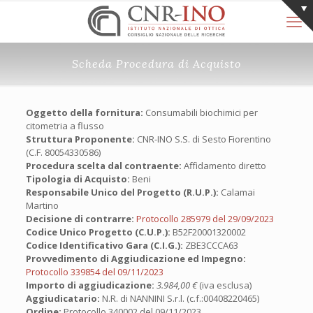
Scheda Procedura di Acquisto
Oggetto della fornitura:
Consumabili biochimici per
citometria a flusso
Struttura Proponente:
CNR-INO S.S. di Sesto Fiorentino
(C.F. 80054330586)
Procedura scelta dal contraente:
Affidamento diretto
Tipologia di Acquisto:
Beni
Responsabile Unico del Progetto (R.U.P.):
Calamai
Martino
Decisione di contrarre:
Protocollo 285979 del 29/09/2023
Codice Unico Progetto (C.U.P.):
B52F20001320002
Codice Identificativo Gara (C.I.G.):
ZBE3CCCA63
Provvedimento di Aggiudicazione ed Impegno:
Protocollo 339854 del 09/11/2023
Importo di aggiudicazione:
3.984,00 €
(iva esclusa)
Aggiudicatario:
N.R. di NANNINI S.r.l. (c.f.:00408220465)
Ordine:
Protocollo 340002 del 09/11/2023