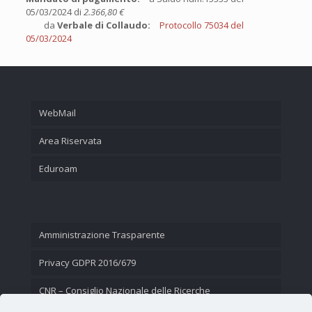
05/03/2024 di
2.366,80 €
da
Verbale di Collaudo:
Protocollo 75034 del
05/03/2024
WebMail
Area Riservata
Eduroam
Amministrazione Trasparente
Privacy GDPR 2016/679
CNR – Consiglio Nazionale delle Ricerche