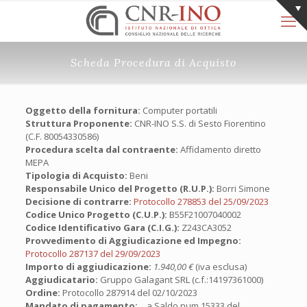
Scheda Procedura di Acquisto
Oggetto della fornitura:
Computer portatili
Struttura Proponente:
CNR-INO S.S. di Sesto Fiorentino
(C.F. 80054330586)
Procedura scelta dal contraente:
Affidamento diretto
MEPA
Tipologia di Acquisto:
Beni
Responsabile Unico del Progetto (R.U.P.):
Borri Simone
Decisione di contrarre:
Protocollo 278853 del 25/09/2023
Codice Unico Progetto (C.U.P.):
B55F21007040002
Codice Identificativo Gara (C.I.G.):
Z243CA3052
Provvedimento di Aggiudicazione ed Impegno:
Protocollo 287137 del 29/09/2023
Importo di aggiudicazione:
1.940,00 €
(iva esclusa)
Aggiudicatario:
Gruppo Galagant SRL (c.f.:14197361000)
Ordine:
Protocollo 287914 del 02/10/2023
Mandato di pagamento:
a Saldo num.15333 del