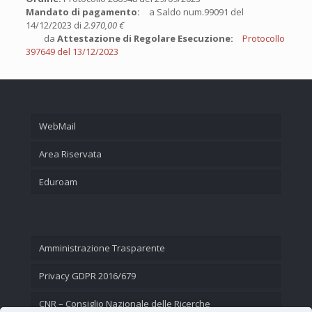
Mandato di pagamento:
a Saldo num.99091 del
14/12/2023 di
2.970,00 €
da
Attestazione di Regolare Esecuzione:
Protocollo
397649 del 13/12/2023
WebMail
Area Riservata
Eduroam
Amministrazione Trasparente
Privacy GDPR 2016/679
CNR – Consiglio Nazionale delle Ricerche