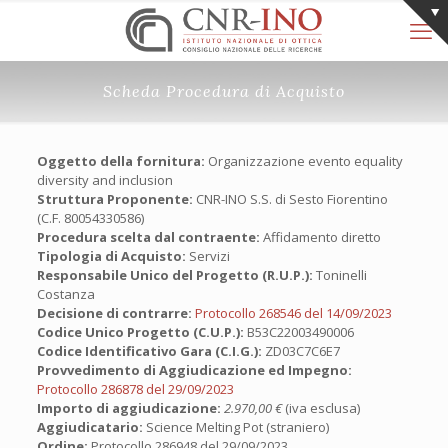
Scheda Procedura di Acquisto
Oggetto della fornitura:
Organizzazione evento equality
diversity and inclusion
Struttura Proponente:
CNR-INO S.S. di Sesto Fiorentino
(C.F. 80054330586)
Procedura scelta dal contraente:
Affidamento diretto
Tipologia di Acquisto:
Servizi
Responsabile Unico del Progetto (R.U.P.):
Toninelli
Costanza
Decisione di contrarre:
Protocollo 268546 del 14/09/2023
Codice Unico Progetto (C.U.P.):
B53C22003490006
Codice Identificativo Gara (C.I.G.):
ZD03C7C6E7
Provvedimento di Aggiudicazione ed Impegno:
Protocollo 286878 del 29/09/2023
Importo di aggiudicazione:
2.970,00 €
(iva esclusa)
Aggiudicatario:
Science Melting Pot (straniero)
Ordine:
Protocollo 286948 del 29/09/2023