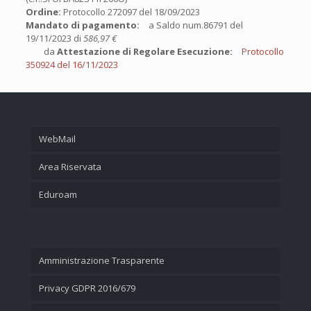
Ordine:
Protocollo 272097 del 18/09/2023
Mandato di pagamento:
a Saldo num.86791 del
19/11/2023 di
586,97 €
da
Attestazione di Regolare Esecuzione:
Protocollo
350924 del 16/11/2023
WebMail
Area Riservata
Eduroam
Amministrazione Trasparente
Privacy GDPR 2016/679