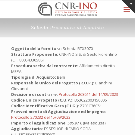
Scheda Procedura di Acquisto
Oggetto della fornitura:
Scheda RTX3070
Struttura Proponente:
CNR-INO S.S. di Sesto Fiorentino
(C.F. 80054330586)
Procedura scelta dal contraente:
Affidamento diretto
MEPA
Tipologia di Acquisto:
Beni
Responsabile Unico del Progetto (R.U.P.):
Bianchini
Giovanni
Decisione di contrarre:
Protocollo 268611 del 14/09/2023
Codice Unico Progetto (C.U.P.):
B53C22003150006
Codice Identificativo Gara (C.I.G.):
Z703C76C51
Provvedimento di Aggiudicazione ed Impegno:
Protocollo 270232 del 15/09/2023
Importo di aggiudicazione:
586,97 €
(iva esclusa)
Aggiudicatario:
ESSESHOP di FABIO SOFIA
(c.f.:SFOFBA82S11F206O)