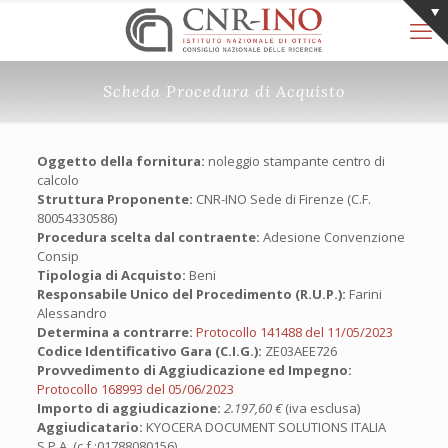
Scheda Procedura di Acquisto
Oggetto della fornitura:
noleggio stampante centro di
calcolo
Struttura Proponente:
CNR-INO Sede di Firenze (C.F.
80054330586)
Procedura scelta dal contraente:
Adesione Convenzione
Consip
Tipologia di Acquisto:
Beni
Responsabile Unico del Procedimento (R.U.P.):
Farini
Alessandro
Determina a contrarre:
Protocollo 141488 del 11/05/2023
Codice Identificativo Gara (C.I.G.):
ZE03AEE726
Provvedimento di Aggiudicazione ed Impegno:
Protocollo 168993 del 05/06/2023
Importo di aggiudicazione:
2.197,60 €
(iva esclusa)
Aggiudicatario:
KYOCERA DOCUMENT SOLUTIONS ITALIA
S.P.A. (c.f.:01788080156)