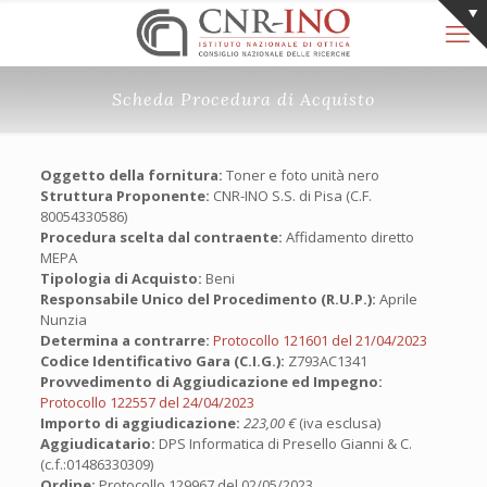
Scheda Procedura di Acquisto
Oggetto della fornitura:
Toner e foto unità nero
Struttura Proponente:
CNR-INO S.S. di Pisa (C.F.
80054330586)
Procedura scelta dal contraente:
Affidamento diretto
MEPA
Tipologia di Acquisto:
Beni
Responsabile Unico del Procedimento (R.U.P.):
Aprile
Nunzia
Determina a contrarre:
Protocollo 121601 del 21/04/2023
Codice Identificativo Gara (C.I.G.):
Z793AC1341
Provvedimento di Aggiudicazione ed Impegno:
Protocollo 122557 del 24/04/2023
Importo di aggiudicazione:
223,00 €
(iva esclusa)
Aggiudicatario:
DPS Informatica di Presello Gianni & C.
(c.f.:01486330309)
Ordine:
Protocollo 129967 del 02/05/2023