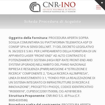
Scheda Procedura di Acquisto
Oggetto della fornitura:
PROCEDURA APERTA SOPRA
SOGLIA COMUNITARIA SU PIATTAFORMA TELEMATICA ASP DI
CONSIP SPA AI SENSI DELL’ART. 71 DEL DECRETO LEGISLATIVO
N. 36/2023 E S.M.I. PER L’AFFIDAMENTO DELLA FORNITURA DI UN
APPARATO LASER “FRONT-END” AD ALTO CONTRASTO E
POTENZIAMENTO SISTEMA (HIGH REP-RATE FRONT-END AND
SYSTEM UPGRADE) NELL’AMBITO DEL PIANO NAZIONALE
RIPRESA E RESILIENZA (PNRR) MISSIONE 4 “ISTRUZIONE E
RICERCA” COMPONENTE 2, “DALLA RICERCA ALL’IMPRESA”,
LINEA DI INVESTIMENTO 3.1, “FONDO PER LA REALIZZAZIONE DI
UN SISTEMA INTEGRATO DI INFRASTRUTTURE DI RICERCA E
INNOVAZIONE”, PROGETTO I PHOQS, CODICE IDENTIFICATIVO
“IR0000016”, CUPB53C22001750006, CIG A0181BE3E6
Struttura Proponente:
CNR-INO S.S. di Pisa (C.F.
80054330586)
Procedura scelta dal contraente:
PROCEDURA APERTA