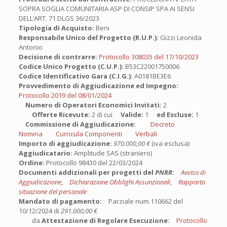
SOPRA SOGLIA COMUNITARIA ASP DI CONSIP SPA AI SENSI
DELL’ART. 71 DLGS 36/2023
Tipologia di Acquisto:
Beni
Responsabile Unico del Progetto (R.U.P.):
Gizzi Leonida
Antonio
Decisione di contrarre:
Protocollo 308035 del 17/10/2023
Codice Unico Progetto (C.U.P.):
B53C22001750006
Codice Identificativo Gara (C.I.G.):
A0181BE3E6
Provvedimento di Aggiudicazione ed Impegno:
Protocollo 2019 del 08/01/2024
Numero di Operatori Economici Invitati:
2
Offerte Ricevute:
2 di cui
Valide:
1
ed Escluse:
1
Commissione di Aggiudicazione:
Decreto
Nomina
Curricula Componenti
Verbali
Importo di aggiudicazione:
970.000,00 €
(iva esclusa)
Aggiudicatario:
Amplitude SAS (straniero)
Ordine:
Protocollo 98430 del 22/03/2024
Documenti addizionali per progetti del
PNRR
:
Avviso di
Aggiudicazione
,
Dichiarazione Obblighi Assunzionali
,
Rapporto
situazione del personale
Mandato di pagamento:
Parziale num.110662 del
10/12/2024 di
291.000,00 €
da
Attestazione di Regolare Esecuzione:
Protocollo