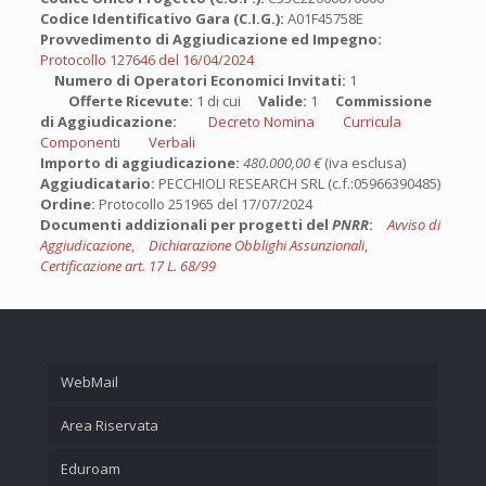
Codice Identificativo Gara (C.I.G.):
A01F45758E
Provvedimento di Aggiudicazione ed Impegno:
Protocollo 127646 del 16/04/2024
Numero di Operatori Economici Invitati:
1
Offerte Ricevute:
1 di cui
Valide:
1
Commissione
di Aggiudicazione:
Decreto Nomina
Curricula
Componenti
Verbali
Importo di aggiudicazione:
480.000,00 €
(iva esclusa)
Aggiudicatario:
PECCHIOLI RESEARCH SRL (c.f.:05966390485)
Ordine:
Protocollo 251965 del 17/07/2024
Documenti addizionali per progetti del
PNRR
:
Avviso di
Aggiudicazione
,
Dichiarazione Obblighi Assunzionali
,
Certificazione art. 17 L. 68/99
WebMail
Area Riservata
Eduroam