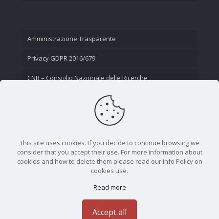
Amministrazione Trasparente
Privacy GDPR 2016/679
CNR – Consiglio Nazionale delle Ricerche
Contatti
This site uses cookies. If you decide to continue browsing we
consider that you accept their use. For more information about
cookies and how to delete them please read our Info Policy on
cookies use.
Read more
CNR - Istituto Nazionale di Ottica - Largo Fermi 6, 50125
Firenze | Tel. 05523081 - P.IVA 02118311006
Accept all