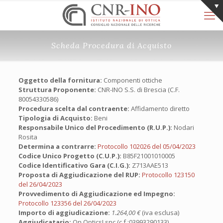
Scheda Procedura di Acquisto
Oggetto della fornitura:
Componenti ottiche
Struttura Proponente:
CNR-INO S.S. di Brescia (C.F.
80054330586)
Procedura scelta dal contraente:
Affidamento diretto
Tipologia di Acquisto:
Beni
Responsabile Unico del Procedimento (R.U.P.):
Nodari
Rosita
Determina a contrarre:
Protocollo 102026 del 05/04/2023
Codice Unico Progetto (C.U.P.):
B85F21001010005
Codice Identificativo Gara (C.I.G.):
Z713AAE513
Proposta di Aggiudicazione del RUP:
Protocollo 123150
del 26/04/2023
Provvedimento di Aggiudicazione ed Impegno:
Protocollo 123356 del 26/04/2023
Importo di aggiudicazione:
1.264,00 €
(iva esclusa)
Aggiudicatario:
On Optics! snc (c.f.:03993290133)