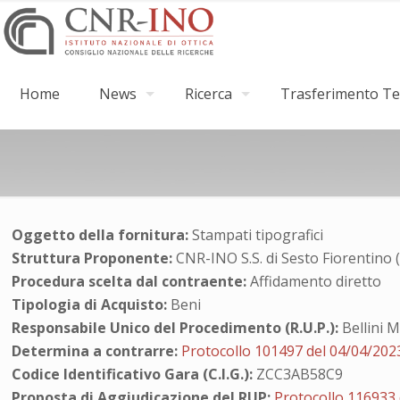
Home
News
Ricerca
Trasferimento Tec
Oggetto della fornitura:
Stampati tipografici
Struttura Proponente:
CNR-INO S.S. di Sesto Fiorentino 
Procedura scelta dal contraente:
Affidamento diretto
Tipologia di Acquisto:
Beni
Responsabile Unico del Procedimento (R.U.P.):
Bellini 
Determina a contrarre:
Protocollo 101497 del 04/04/202
Codice Identificativo Gara (C.I.G.):
ZCC3AB58C9
Proposta di Aggiudicazione del RUP:
Protocollo 116933