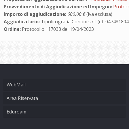
Provvedimento di Aggiudicazione ed Impegno:
Protoc
Importo di aggiudicazione:
600,00 €
(iva esclusa)
Aggiudicatario:
Tipolitografia Contini s.r.l. (c.f.:04748180
Ordine:
Protocollo 117038 del 19/04/2023
WebMail
Area Riservata
Eduroam