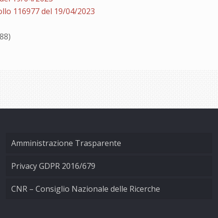
ollo 116977 del 19/04/2023
488)
Amministrazione Trasparente
Privacy GDPR 2016/679
CNR – Consiglio Nazionale delle Ricerche