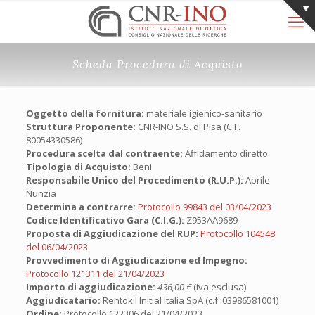
Scheda Procedura di Acquisto
Oggetto della fornitura:
materiale igienico-sanitario
Struttura Proponente:
CNR-INO S.S. di Pisa (C.F.
80054330586)
Procedura scelta dal contraente:
Affidamento diretto
Tipologia di Acquisto:
Beni
Responsabile Unico del Procedimento (R.U.P.):
Aprile
Nunzia
Determina a contrarre:
Protocollo 99843 del 03/04/2023
Codice Identificativo Gara (C.I.G.):
Z953AA9689
Proposta di Aggiudicazione del RUP:
Protocollo 104548
del 06/04/2023
Provvedimento di Aggiudicazione ed Impegno:
Protocollo 121311 del 21/04/2023
Importo di aggiudicazione:
436,00 €
(iva esclusa)
Aggiudicatario:
Rentokil Initial Italia SpA (c.f.:03986581001)
Ordine:
Protocollo 122306 del 21/04/2023