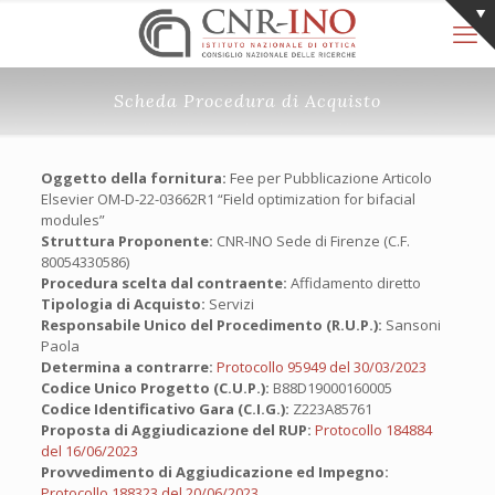
Scheda Procedura di Acquisto
Oggetto della fornitura:
Fee per Pubblicazione Articolo
Elsevier OM-D-22-03662R1 “Field optimization for bifacial
modules”
Struttura Proponente:
CNR-INO Sede di Firenze (C.F.
80054330586)
Procedura scelta dal contraente:
Affidamento diretto
Tipologia di Acquisto:
Servizi
Responsabile Unico del Procedimento (R.U.P.):
Sansoni
Paola
Determina a contrarre:
Protocollo 95949 del 30/03/2023
Codice Unico Progetto (C.U.P.):
B88D19000160005
Codice Identificativo Gara (C.I.G.):
Z223A85761
Proposta di Aggiudicazione del RUP:
Protocollo 184884
del 16/06/2023
Provvedimento di Aggiudicazione ed Impegno:
Protocollo 188323 del 20/06/2023