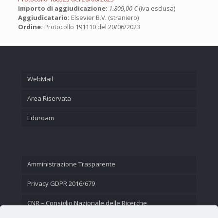
Importo di aggiudicazione:
1.809,00 €
(iva esclusa)
Aggiudicatario:
Elsevier B.V. (straniero)
Ordine:
Protocollo 191110 del 20/06/2023
WebMail
Area Riservata
Eduroam
Amministrazione Trasparente
Privacy GDPR 2016/679
CNR – Consiglio Nazionale delle Ricerche