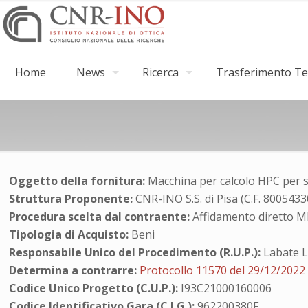
Home
News
Ricerca
Trasferimento Tec
Oggetto della fornitura:
Macchina per calcolo HPC per 
Struttura Proponente:
CNR-INO S.S. di Pisa (C.F. 800543
Procedura scelta dal contraente:
Affidamento diretto 
Tipologia di Acquisto:
Beni
Responsabile Unico del Procedimento (R.U.P.):
Labate 
Determina a contrarre:
Protocollo 11570 del 29/12/2022
Codice Unico Progetto (C.U.P.):
I93C21000160006
Codice Identificativo Gara (C.I.G.):
962200380F