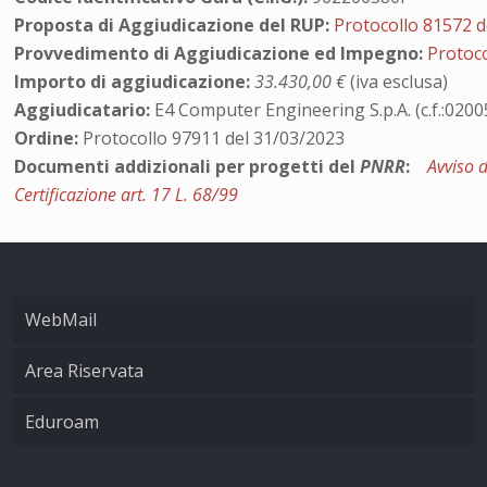
Proposta di Aggiudicazione del RUP:
Protocollo 81572 d
Provvedimento di Aggiudicazione ed Impegno:
Protoco
Importo di aggiudicazione:
33.430,00 €
(iva esclusa)
Aggiudicatario:
E4 Computer Engineering S.p.A. (c.f.:020
Ordine:
Protocollo 97911 del 31/03/2023
Documenti addizionali per progetti del
PNRR
:
Avviso 
Certificazione art. 17 L. 68/99
WebMail
Area Riservata
Eduroam