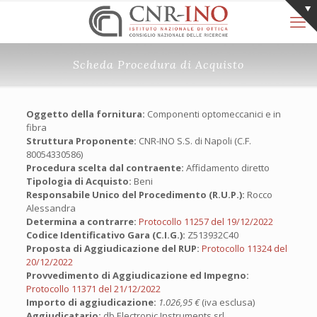
Scheda Procedura di Acquisto
Oggetto della fornitura:
Componenti optomeccanici e in
fibra
Struttura Proponente:
CNR-INO S.S. di Napoli (C.F.
80054330586)
Procedura scelta dal contraente:
Affidamento diretto
Tipologia di Acquisto:
Beni
Responsabile Unico del Procedimento (R.U.P.):
Rocco
Alessandra
Determina a contrarre:
Protocollo 11257 del 19/12/2022
Codice Identificativo Gara (C.I.G.):
Z513932C40
Proposta di Aggiudicazione del RUP:
Protocollo 11324 del
20/12/2022
Provvedimento di Aggiudicazione ed Impegno:
Protocollo 11371 del 21/12/2022
Importo di aggiudicazione:
1.026,95 €
(iva esclusa)
Aggiudicatario:
db Electronic Instruments srl