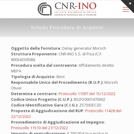
Scheda Procedura di Acquisto
Oggetto della fornitura:
Delay generator Morsch
Struttura Proponente:
CNR-INO S.S. di Pisa (C.F.
80054330586)
Procedura scelta dal contraente:
Affidamento diretto
MEPA
Tipologia di Acquisto:
Beni
Responsabile Unico del Procedimento (R.U.P.):
Morsch
Oliver
Determina a contrarre:
Protocollo 11097 del 15/12/2022
Codice Unico Progetto (C.U.P.):
B52F20001470002
Codice Identificativo Gara (C.I.G.):
Z57392EC2D
Proposta di Aggiudicazione del RUP:
Protocollo 11428 del
22/12/2022
Provvedimento di Aggiudicazione ed Impegno:
Protocollo 11510 del 27/12/2022
Importo di aggiudicazione:
6.700,00 €
(iva esclusa)