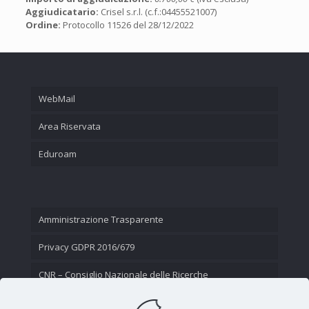
Aggiudicatario:
Crisel s.r.l. (c.f.:04455521007)
Ordine:
Protocollo 11526 del 28/12/2022
WebMail
Area Riservata
Eduroam
Amministrazione Trasparente
Privacy GDPR 2016/679
CNR – Consiglio Nazionale delle Ricerche