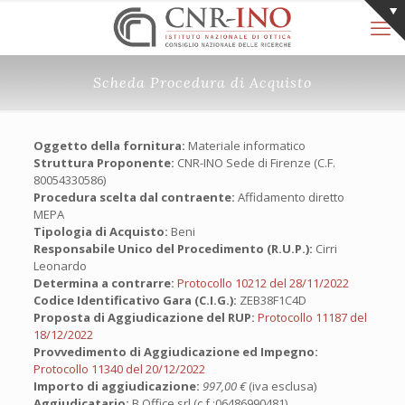
Scheda Procedura di Acquisto
Oggetto della fornitura:
Materiale informatico
Struttura Proponente:
CNR-INO Sede di Firenze (C.F.
80054330586)
Procedura scelta dal contraente:
Affidamento diretto
MEPA
Tipologia di Acquisto:
Beni
Responsabile Unico del Procedimento (R.U.P.):
Cirri
Leonardo
Determina a contrarre:
Protocollo 10212 del 28/11/2022
Codice Identificativo Gara (C.I.G.):
ZEB38F1C4D
Proposta di Aggiudicazione del RUP:
Protocollo 11187 del
18/12/2022
Provvedimento di Aggiudicazione ed Impegno:
Protocollo 11340 del 20/12/2022
Importo di aggiudicazione:
997,00 €
(iva esclusa)
Aggiudicatario:
B Office srl (c.f.:06486990481)