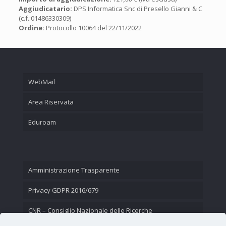
Aggiudicatario:
DPS Informatica Snc di Presello Gianni & C
(c.f.:01486330309)
Ordine:
Protocollo 10064 del 22/11/2022
WebMail
Area Riservata
Eduroam
Amministrazione Trasparente
Privacy GDPR 2016/679
CNR – Consiglio Nazionale delle Ricerche