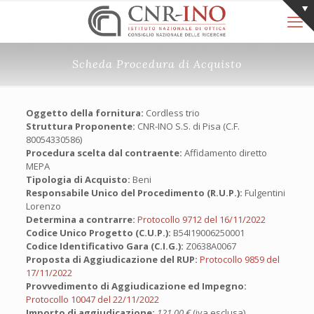
Scheda Procedura di Acquisto
Oggetto della fornitura:
Cordless trio
Struttura Proponente:
CNR-INO S.S. di Pisa (C.F.
80054330586)
Procedura scelta dal contraente:
Affidamento diretto
MEPA
Tipologia di Acquisto:
Beni
Responsabile Unico del Procedimento (R.U.P.):
Fulgentini
Lorenzo
Determina a contrarre:
Protocollo 9712 del 16/11/2022
Codice Unico Progetto (C.U.P.):
B54I19006250001
Codice Identificativo Gara (C.I.G.):
Z0638A0067
Proposta di Aggiudicazione del RUP:
Protocollo 9859 del
17/11/2022
Provvedimento di Aggiudicazione ed Impegno:
Protocollo 10047 del 22/11/2022
Importo di aggiudicazione:
121,00 €
(iva esclusa)