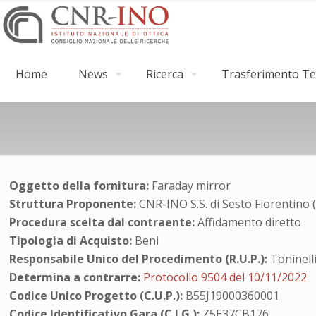
Home
News
Ricerca
Trasferimento Tec
Oggetto della fornitura:
Faraday mirror
Struttura Proponente:
CNR-INO S.S. di Sesto Fiorentino 
Procedura scelta dal contraente:
Affidamento diretto
Tipologia di Acquisto:
Beni
Responsabile Unico del Procedimento (R.U.P.):
Toninell
Determina a contrarre:
Protocollo 9504 del 10/11/2022
Codice Unico Progetto (C.U.P.):
B55J19000360001
Codice Identificativo Gara (C.I.G.):
Z5E37CB176