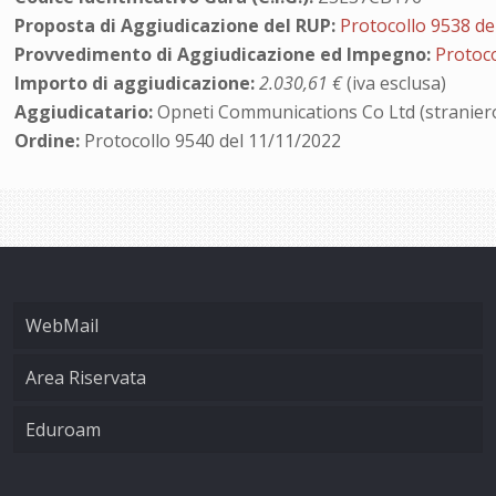
Proposta di Aggiudicazione del RUP:
Protocollo 9538 de
Provvedimento di Aggiudicazione ed Impegno:
Protoco
Importo di aggiudicazione:
2.030,61 €
(iva esclusa)
Aggiudicatario:
Opneti Communications Co Ltd (stranier
Ordine:
Protocollo 9540 del 11/11/2022
WebMail
Area Riservata
Eduroam