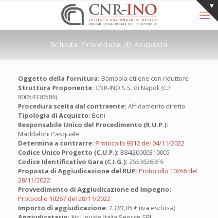
Scheda Procedura di Acquisto
Oggetto della fornitura:
Bombola etilene con riduttore
Struttura Proponente:
CNR-INO S.S. di Napoli (C.F.
80054330586)
Procedura scelta dal contraente:
Affidamento diretto
Tipologia di Acquisto:
Beni
Responsabile Unico del Procedimento (R.U.P.):
Maddaloni Pasquale
Determina a contrarre:
Protocollo 9312 del 04/11/2022
Codice Unico Progetto (C.U.P.):
B84I20000310005
Codice Identificativo Gara (C.I.G.):
Z553626BF6
Proposta di Aggiudicazione del RUP:
Protocollo 10266 del
28/11/2022
Provvedimento di Aggiudicazione ed Impegno:
Protocollo 10267 del 28/11/2022
Importo di aggiudicazione:
1.181,05 €
(iva esclusa)
Aggiudicatario:
Air Liquide Italia Service SRL