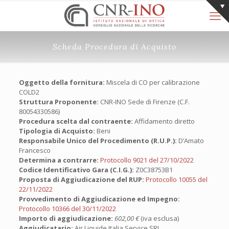
Scheda Procedura di Acquisto
Oggetto della fornitura:
Miscela di CO per calibrazione
COLD2
Struttura Proponente:
CNR-INO Sede di Firenze (C.F.
80054330586)
Procedura scelta dal contraente:
Affidamento diretto
Tipologia di Acquisto:
Beni
Responsabile Unico del Procedimento (R.U.P.):
D’Amato
Francesco
Determina a contrarre:
Protocollo 9021 del 27/10/2022
Codice Identificativo Gara (C.I.G.):
Z0C38753B1
Proposta di Aggiudicazione del RUP:
Protocollo 10055 del
22/11/2022
Provvedimento di Aggiudicazione ed Impegno:
Protocollo 10366 del 30/11/2022
Importo di aggiudicazione:
602,00 €
(iva esclusa)
Aggiudicatario:
Air Liquide Italia Service SRL